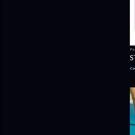
Po
S
Co