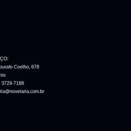
ÇO:
urato Coelho, 678
ros
11 3729-7188
ria@novelaria.com.br