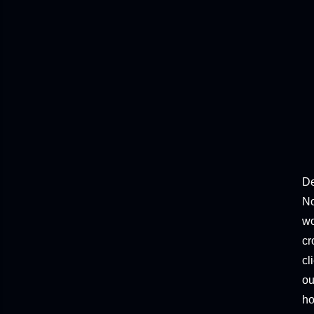
De
No
wo
cr
cl
ou
ho