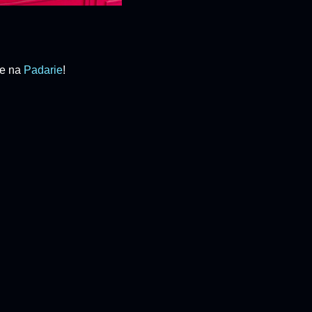
ue na
Padarie
!