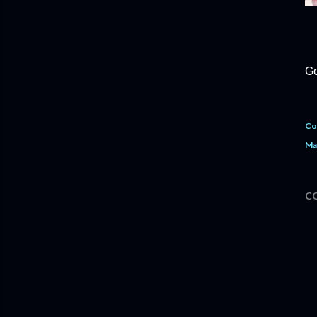
Go
Co
Ma
C