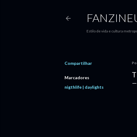
FANZINE
Estilo de vida e cultura metropo
Compartilhar
Po
T
Marcadores
nigthlife | daylights