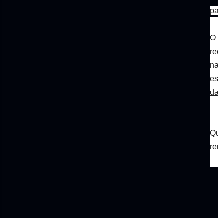
pa
O 
re
na
es
da
Qu
re