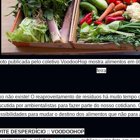
oto publicada pelo coletivo VoodooHop mostra alimentos em ót
feira
xo não existe! O reaproveitamento de resíduos há muito tempo
scutida por ambientalistas para fazer parte do nosso cotidian
ssibilidades para mudar o destino dos alimentos que não para
VITE DESPERDÍCIO :: VOODOOHOP