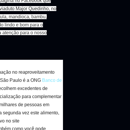
 página no Facebook que
 viaduto Major Quedinho, no
cula, mandioca, bambu,
udo lindo e bom para o
a atenção para o nosso
uação no reaproveitamento
 São Paulo é a ONG
Banco de
recolhem excedentes de
cialização para complementar
 milhares de pessoas em
 segunda vez este alimento,
vo no site
ambém como você pode