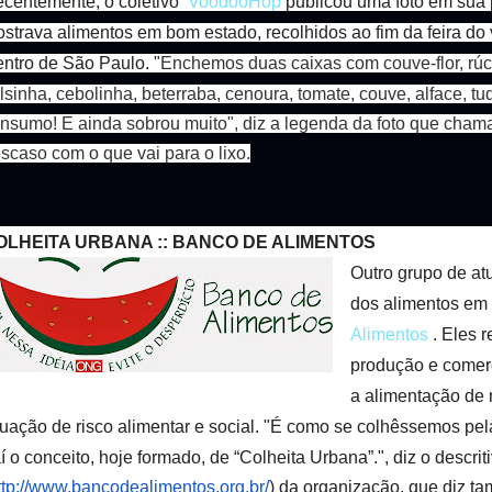
centemente, o coletivo
VoodooHop
publicou uma foto em sua
strava alimentos em bom estado, recolhidos ao fim da feira do
ntro de São Paulo. "
Enchemos duas caixas com couve-flor, rú
lsinha, cebolinha, beterraba, cenoura, tomate, couve, alface, t
nsumo! E ainda sobrou muito", diz a legenda da foto que cham
scaso com o que vai para o lixo.
OLHEITA URBANA :: BANCO DE ALIMENTOS
Outro grupo de at
dos alimentos em
Alimentos
. Eles 
produção e comer
a alimentação de
tuação de risco alimentar e social. "
É como se colhêssemos pela
í o conceito, hoje formado, de “Colheita Urbana”.", diz o descriti
ttp://www.bancodealimentos.
org.br/
)
da organização, que diz t