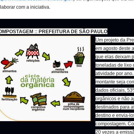
laborar com a iniciativa.
OMPOSTAGEM :: PREFEITURA DE SÃO PAULO
Um projeto da Pre
em agosto deste an
que elas deixam p
toneladas de lixo
atividade por ano.
montante seja co
dados oficiais, 5
orgânicos e não a
destinados para a
destino e envia-lo
compostagem. Com
20 vezes a emiss