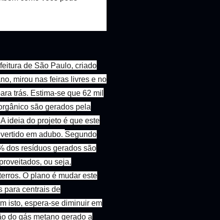
feitura de São Paulo, criado
o, mirou nas feiras livres e no
ara trás. Estima-se que 62 mil
 orgânico são gerados pela
 A ideia do projeto é que este
nvertido em adubo.
Segundo
3% dos resíduos gerados são
proveitados, ou seja,
terros. O plano é mudar este
s para centrais de
 isto, espera-se diminuir em
ão do gás metano gerado a