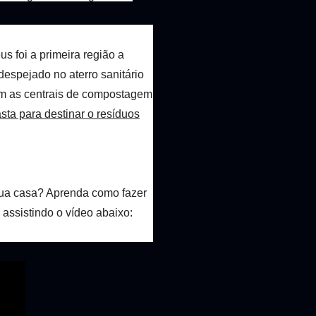
us foi a primeira região a
despejado no aterro sanitário
com as centrais de compostagem
sta para destinar o resíduos
sua casa? Aprenda como fazer
assistindo o vídeo abaixo: