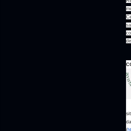
Re
mo
Ce
sa
co
de
C
si
da
(
h