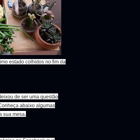
imo estado colhidos no fim da
 deixou de ser uma questão
o. Conheça abaixo algumas
 a sua mesa.