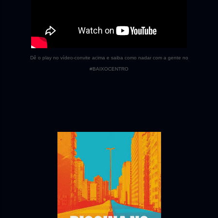
Dê o play no vídeo-convite acima e saiba como nadar com a gente no
#BAIXOCENTRO