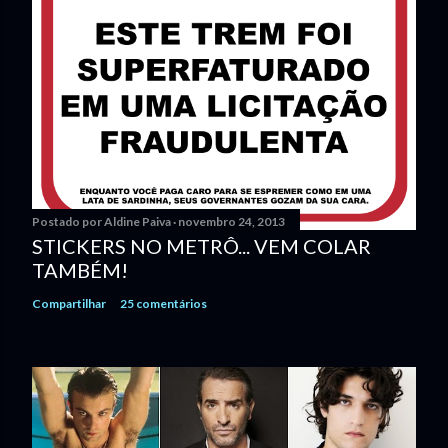
o
m
e
n
t
á
r
i
o
Postado por
Aldine Paiva
novembro 24, 2013
STICKERS NO METRÔ... VEM COLAR
TAMBÉM!
Compartilhar
25 comentários