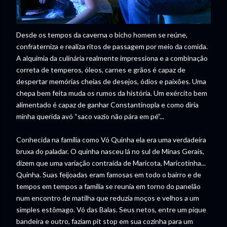
Desde os tempos da caverna o bicho homem se reúne,
confraterniza e realiza ritos de passagem por meio da comida.
A alquimia da culinária realmente impressiona e a combinação
correta de temperos, óleos, carnes e grãos é capaz de
despertar memórias cheias de desejos, ódios e paixões. Uma
chepa bem feita muda os rumos da história. Um exército bem
alimentado é capaz de ganhar Constantinopla e como diria
minha querida avó “saco vazio não pára em pé”...
Conhecida na família como Vó Quinha ela era uma verdadeira
bruxa do paladar. O quinha nasceu lá no sul de Minas Gerais,
dizem que uma variação contraída de Maricota, Maricotinha...
Quinha. Suas feijoadas eram famosas em todo o bairro e de
tempos em tempos a família se reunia em torno do panelão
num encontro de matilha que reduzia moços e velhos a um
simples estômago. Vó das Balas. Seus netos, entre um pique
bandeira e outro, faziam pit stop em sua cozinha para um